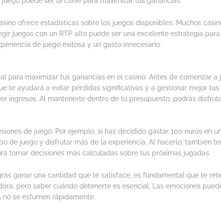
u juego puede ser la clave para maximizar tus ganancias.
asino ofrece estadísticas sobre los juegos disponibles. Muchos casin
legir juegos con un RTP alto puede ser una excelente estrategia para
xperiencia de juego exitosa y un gasto innecesario.
al para maximizar tus ganancias en el casino. Antes de comenzar a j
e te ayudará a evitar pérdidas significativas y a gestionar mejor tu
 ingresos. Al mantenerte dentro de tu presupuesto, podrás disfrutar 
siones de juego. Por ejemplo, si has decidido gastar 100 euros en u
o de juego y disfrutar más de la experiencia. Al hacerlo, también t
irá tomar decisiones más calculadas sobre tus próximas jugadas.
ogras ganar una cantidad que te satisface, es fundamental que te ret
ora, pero saber cuándo detenerte es esencial. Las emociones pueden 
as no se esfumen rápidamente.