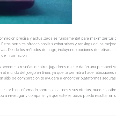
nformación precisa y actualizada es fundamental para maximizar tus g
stos portales ofrecen análisis exhaustivos y rankings de las mejores
ivas. Desde los métodos de pago, incluyendo opciones de retirada i
e de información.
s acceder a reseñas de otros jugadores que te darán una perspectiva
 el mundo del juego en línea, ya que te permitirá hacer elecciones 
uen sitio de comparación te ayudará a encontrar plataformas seguras 
Al estar bien informado sobre los casinos y sus ofertas, puedes optim
po a investigar y comparar, ya que este esfuerzo puede resultar en 