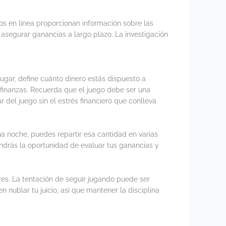
os en línea proporcionan información sobre las
 asegurar ganancias a largo plazo. La investigación
ugar, define cuánto dinero estás dispuesto a
s finanzas. Recuerda que el juego debe ser una
del juego sin el estrés financiero que conlleva
na noche, puedes repartir esa cantidad en varias
endrás la oportunidad de evaluar tus ganancias y
ires. La tentación de seguir jugando puede ser
nublar tu juicio, así que mantener la disciplina