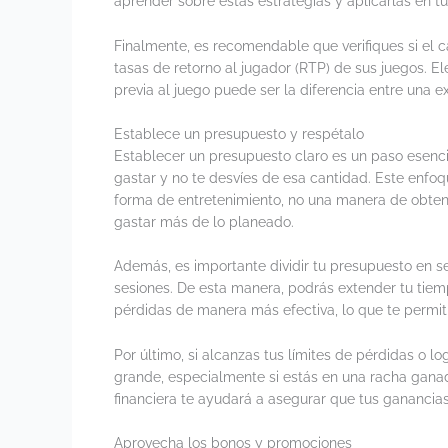
aprender sobre estas estrategias y aplicarlas en t
Finalmente, es recomendable que verifiques si el c
tasas de retorno al jugador (RTP) de sus juegos. E
previa al juego puede ser la diferencia entre una e
Establece un presupuesto y respétalo
Establecer un presupuesto claro es un paso esenci
gastar y no te desvíes de esa cantidad. Este enfoqu
forma de entretenimiento, no una manera de obtener
gastar más de lo planeado.
Además, es importante dividir tu presupuesto en se
sesiones. De esta manera, podrás extender tu tiemp
pérdidas de manera más efectiva, lo que te permit
Por último, si alcanzas tus límites de pérdidas o l
grande, especialmente si estás en una racha ganad
financiera te ayudará a asegurar que tus gananci
Aprovecha los bonos y promociones