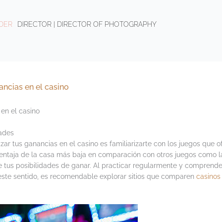
NDER
DIRECTOR | DIRECTOR OF PHOTOGRAPHY
ncias en el casino
en el casino
dades
r tus ganancias en el casino es familiarizarte con los juegos que 
ventaja de la casa más baja en comparación con otros juegos como l
 tus posibilidades de ganar. Al practicar regularmente y comprende
 este sentido, es recomendable explorar sitios que comparen
casinos