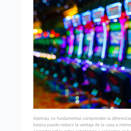
Además, es fundamental comprender la diferencia en
básica puede reducir la ventaja de la casa a menos 