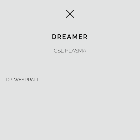
Ir
al
contenido
DREAMER
CSL PLASMA
DP: WES PRATT