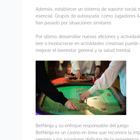
Además, establecer un sistema de soporte social e
esencial. Grupos de autoayuda, como Jugadores Anó
han pasado por situaciones similares.
Por último, desarrollar nuevas aficiones y activida
leer o involucrarse en actividades creativas puede 
mejorar el bienestar general y la salud mental.
BetNinija y su enfoque responsable del juego
BetNinija es un casino en línea que reconoce la i
permite a los jugadores disfrutar de la experienci