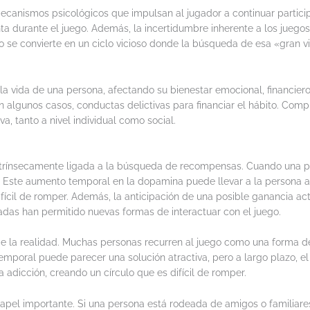
mecanismos psicológicos que impulsan al jugador a continuar partic
nta durante el juego. Además, la incertidumbre inherente a los jueg
juego se convierte en un ciclo vicioso donde la búsqueda de esa «gran
a vida de una persona, afectando su bienestar emocional, financiero
 algunos casos, conductas delictivas para financiar el hábito. Comp
, tanto a nivel individual como social.
 intrínsecamente ligada a la búsqueda de recompensas. Cuando una p
 Este aumento temporal en la dopamina puede llevar a la persona a 
ícil de romper. Además, la anticipación de una posible ganancia ac
adas han permitido nuevas formas de interactuar con el juego.
de la realidad. Muchas personas recurren al juego como una forma de
temporal puede parecer una solución atractiva, pero a largo plazo, 
a adicción, creando un círculo que es difícil de romper.
 papel importante. Si una persona está rodeada de amigos o familiar