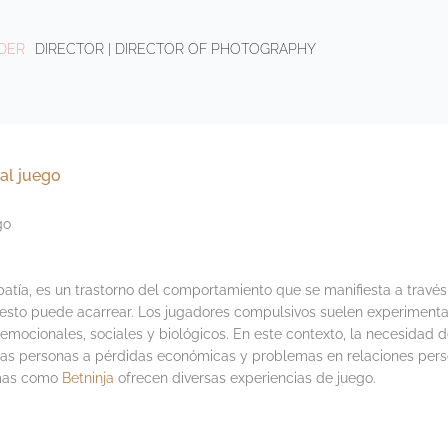
NDER
DIRECTOR | DIRECTOR OF PHOTOGRAPHY
 al juego
go
atía, es un trastorno del comportamiento que se manifiesta a través
 esto puede acarrear. Los jugadores compulsivos suelen experimentar
ocionales, sociales y biológicos. En este contexto, la necesidad d
a las personas a pérdidas económicas y problemas en relaciones per
ormas como
Betninja
ofrecen diversas experiencias de juego.