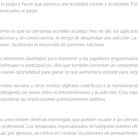
 el juego y hacer que parezca una actividad común y aceptable. Est
asociados al juego.
orma en que las personas acceden al juego. Hoy en día, las aplicacio
cceso y, en consecuencia, el riesgo de desarrollar una adicción. La
stían, facilitando el desarrollo de patrones adictivos.
rar elementos diseñados para mantener a los jugadores enganchado
estimulan la participación, sino que también fomentan un comportami
 nueva oportunidad para ganar, lo que aumenta la presión para segu
 redes sociales y otros medios digitales contribuye a la normalizació
ujando las líneas entre el entretenimiento y la adicción. Esta expo
considerar las implicaciones potencialmente dañinas.
lla, pero existen diversas estrategias que pueden ayudar a las perso
profesional. Los terapeutas especializados en ludopatía pueden of
tual, por ejemplo, se centra en cambiar los patrones de pensamiento