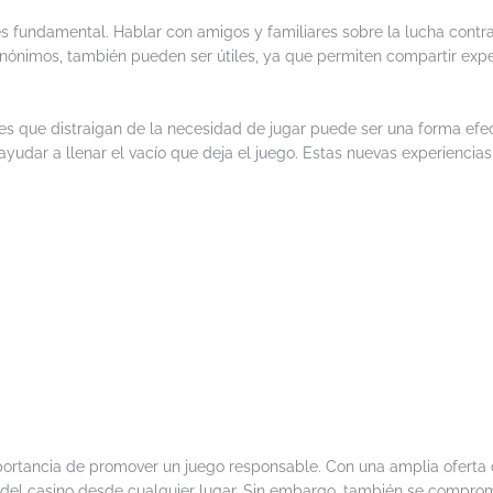
s fundamental. Hablar con amigos y familiares sobre la lucha contr
nimos, también pueden ser útiles, ya que permiten compartir experi
des que distraigan de la necesidad de jugar puede ser una forma efec
ayudar a llenar el vacío que deja el juego. Estas nuevas experiencia
mportancia de promover un juego responsable. Con una amplia oferta 
a del casino desde cualquier lugar. Sin embargo, también se comprom