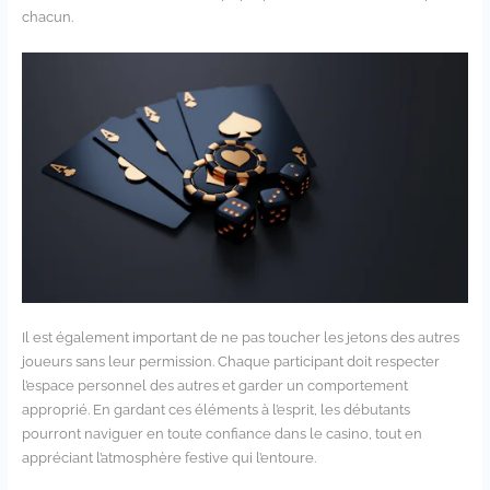
chacun.
Il est également important de ne pas toucher les jetons des autres
joueurs sans leur permission. Chaque participant doit respecter
l’espace personnel des autres et garder un comportement
approprié. En gardant ces éléments à l’esprit, les débutants
pourront naviguer en toute confiance dans le casino, tout en
appréciant l’atmosphère festive qui l’entoure.