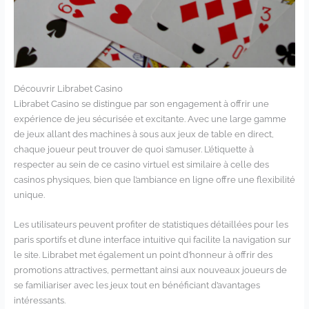
Découvrir Librabet Casino
Librabet Casino se distingue par son engagement à offrir une
expérience de jeu sécurisée et excitante. Avec une large gamme
de jeux allant des machines à sous aux jeux de table en direct,
chaque joueur peut trouver de quoi s’amuser. L’étiquette à
respecter au sein de ce casino virtuel est similaire à celle des
casinos physiques, bien que l’ambiance en ligne offre une flexibilité
unique.
Les utilisateurs peuvent profiter de statistiques détaillées pour les
paris sportifs et d’une interface intuitive qui facilite la navigation sur
le site. Librabet met également un point d’honneur à offrir des
promotions attractives, permettant ainsi aux nouveaux joueurs de
se familiariser avec les jeux tout en bénéficiant d’avantages
intéressants.