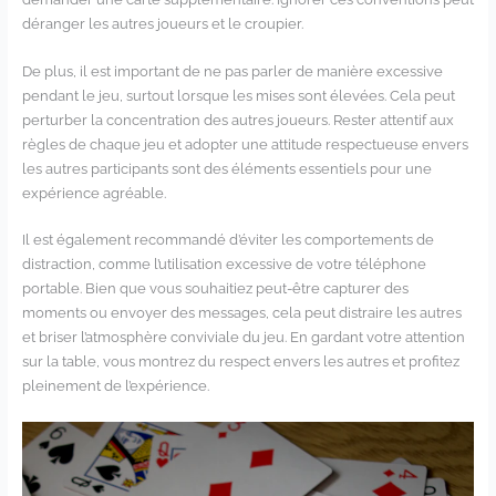
déranger les autres joueurs et le croupier.
De plus, il est important de ne pas parler de manière excessive
pendant le jeu, surtout lorsque les mises sont élevées. Cela peut
perturber la concentration des autres joueurs. Rester attentif aux
règles de chaque jeu et adopter une attitude respectueuse envers
les autres participants sont des éléments essentiels pour une
expérience agréable.
Il est également recommandé d’éviter les comportements de
distraction, comme l’utilisation excessive de votre téléphone
portable. Bien que vous souhaitiez peut-être capturer des
moments ou envoyer des messages, cela peut distraire les autres
et briser l’atmosphère conviviale du jeu. En gardant votre attention
sur la table, vous montrez du respect envers les autres et profitez
pleinement de l’expérience.