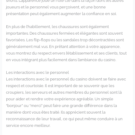
shorts. L’apparence joue un rôle clé dans la façon dont les autres
joueurs et le personnel vous perçoivent, et une bonne
présentation peut également augmenter la confiance en soi.
En plus de l’habillement, les chaussures sont également
importantes. Des chaussures fermées et élégantes sont souvent
favorisées. Les flip-flops ou les sandales trop décontractées sont
généralement mal vus. En prêtant attention à votre apparence,
vous montrez du respect envers l’établissement et ses clients, tout
en vous intégrant plus facilement dans l’ambiance du casino.
Les interactions avec le personnel
Les interactions avec le personnel du casino doivent se faire avec
respect et courtoisie. Il est important de se souvenir que les
croupiers, les serveurs et autres membres du personnel sont là
pour aider et rendre votre expérience agréable. Un simple
“bonjour” ou “merci” peut faire une grande différence dans la
manière dont vous êtes traité. Ils apprécient souvent la
reconnaissance de leur travail, ce qui peut même conduire à un
service encore meilleur.