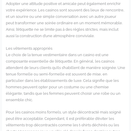
Adopter une attitude positive et amicale peut également enrichir
votre expérience. Les casinos sont souvent des lieux de rencontre,
et un sourire ou une simple conversation avec un autre joueur
peut transformer une soirée ordinaire en un moment mémorable.
Ainsi, l’étiquette ne se limite pas à des règles strictes, mais inclut
aussi la construction d’une atmosphère conviviale.
Les vêtements appropriés
Le choix de la tenue vestimentaire dans un casino est une
composante essentielle de l’étiquette. En général, les casinos
attendent de leurs clients qu’ils s’habillent de manière soignée. Une
tenue formelle ou semi-formelle est souvent de mise, en
particulier dans les établissements de luxe. Cela signifie que les
hommes peuvent opter pour un costume ou une chemise
élégante, tandis que les femmes peuvent choisir une robe ou un
ensemble chic.
Pour les casinos moins formels, un style décontracté mais soigné
peut être acceptable. Cependant, il est préférable d’éviter les
vêtements trop décontractés comme les t-shirts déchirés ou les