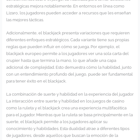
estratégicas mejora notablemente. En entornos en línea como
Lizaro, los jugadores pueden acceder a recursos que les enseñan
las mejores tácticas.
Adicionalmente, el blackjack presenta variaciones que requieren
diferentes enfoques estratégicos. Cada variante tiene sus propias
reglas que pueden influir en cómo se juega. Por ejemplo, el
blackjack europeo permite a los jugadores ver una sola carta del
crupier hasta que termina la mano, lo que añade una capa
adicional de complejidad. Esto demuestra cómo la habilidad, junto
con un entendimiento profundo del juego, puede ser fundamental
para tener éxito en el blackjack.
La combinación de suerte y habilidad en la experiencia del jugador
La interacción entre suerte y habilidad en los juegos de casino
como la ruleta y el blackjack crea una experiencia multifacética
para el jugador. Mientras que la ruleta se basa principalmente en la
suerte, el blackjack permite a los jugadores aplicar su
conocimiento y habilidades. Esta dualidad atrae a diferentes tipos
de jugadores, desde aquellos que buscan la emoción de la