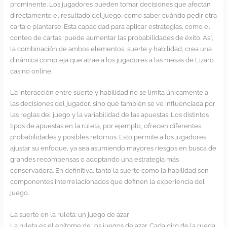
prominente. Los jugadores pueden tomar decisiones que afectan
directamente el resultado del juego, como saber cuándo pedir otra
carta o plantarse. Esta capacidad para aplicar estrategias, como el
conteo de cartas, puede aumentar las probabilidades de éxito. Así,
la combinación de ambos elementos, suerte y habilidad, crea una
dinámica compleja que atrae a los jugadores a las mesas de Lizaro
casino online.
La interacción entre suerte y habilidad no se limita únicamente a
las decisiones del jugador, sino que también se ve influenciada por
las reglas del juego y la variabilidad de las apuestas. Los distintos
tipos de apuestas en la ruleta, por ejemplo, ofrecen diferentes
probabilidades y posibles retornos. Esto permite a los jugadores
ajustar su enfoque, ya sea asumiendo mayores riesgos en busca de
grandes recompensas o adoptando una estrategia más
conservadora. En definitiva, tanto la suerte como la habilidad son
componentes interrelacionados que definen la experiencia del
juego.
La suerte en la ruleta: un juego de azar
La ruleta es el epítome de los juegos de azar. Cada giro de la rueda