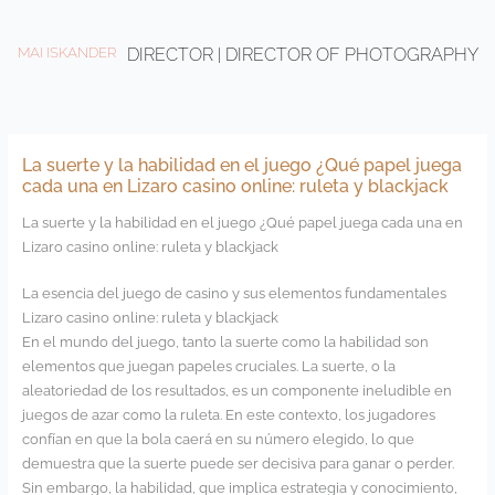
Ir
al
MAI ISKANDER
DIRECTOR | DIRECTOR OF PHOTOGRAPHY
contenido
La suerte y la habilidad en el juego ¿Qué papel juega
cada una en Lizaro casino online: ruleta y blackjack
La suerte y la habilidad en el juego ¿Qué papel juega cada una en
Lizaro casino online: ruleta y blackjack
La esencia del juego de casino y sus elementos fundamentales
Lizaro casino online: ruleta y blackjack
En el mundo del juego, tanto la suerte como la habilidad son
elementos que juegan papeles cruciales. La suerte, o la
aleatoriedad de los resultados, es un componente ineludible en
juegos de azar como la ruleta. En este contexto, los jugadores
confían en que la bola caerá en su número elegido, lo que
demuestra que la suerte puede ser decisiva para ganar o perder.
Sin embargo, la habilidad, que implica estrategia y conocimiento,