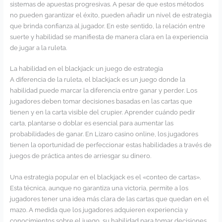
sistemas de apuestas progresivas. A pesar de que estos métodos
no pueden garantizar el éxito, pueden añadir un nivel de estrategia
que brinda confianza al jugador. En este sentido, la relación entre
suerte y habilidad se manifiesta de manera clara en la experiencia
de jugar a la ruleta.
La habilidad en el blackjack: un juego de estrategia
A diferencia de la ruleta, el blackjack es un juego donde la
habilidad puede marcar la diferencia entre ganar y perder. Los
jugadores deben tomar decisiones basadas en las cartas que
tienen y en la carta visible del crupier. Aprender cuándo pedir
carta, plantarse o doblar es esencial para aumentar las
probabilidades de ganar. En Lizaro casino online, los jugadores
tienen la oportunidad de perfeccionar estas habilidades a través de
juegos de práctica antes de arriesgar su dinero.
Una estrategia popular en el blackjack es el «conteo de cartas».
Esta técnica, aunque no garantiza una victoria, permite a los
jugadores tener una idea más clara de las cartas que quedan en el
mazo. A medida que los jugadores adquieren experiencia y
conocimientos sobre el juego, su habilidad para tomar decisiones