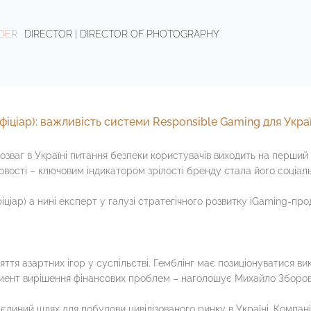
NDER
DIRECTOR | DIRECTOR OF PHOTOGRAPHY
іціар): важливість системи Responsible Gaming для Укра
розваг в Україні питання безпеки користувачів виходить на перший
ості – ключовим індикатором зрілості бренду стала його соціальн
ар) а нині експерт у галузі стратегічного розвитку iGaming-прод
тя азартних ігор у суспільстві. Гемблінг має позиціонуватися викл
трумент вирішення фінансових проблем – наголошує Михайло Зборов
иний шлях для побудови цивілізованого ринку в Україні. Компанії,