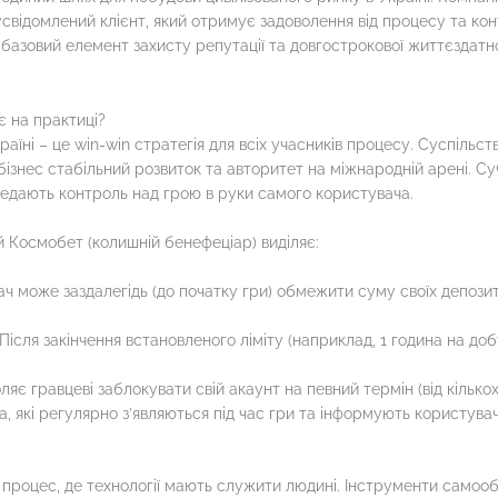
свідомлений клієнт, який отримує задоволення від процесу та кон
 базовий елемент захисту репутації та довгострокової життєздат
є на практиці?
аїні – це win-win стратегія для всіх учасників процесу. Суспільств
бізнес стабільний розвиток та авторитет на міжнародній арені. 
ередають контроль над грою в руки самого користувача.
 Космобет (колишній бенефеціар) виділяє:
ач може заздалегідь (до початку гри) обмежити суму своїх депози
Після закінчення встановленого ліміту (наприклад, 1 година на д
є гравцеві заблокувати свій акаунт на певний термін (від кількох 
, які регулярно з’являються під час гри та інформують користувача
е процес, де технології мають служити людині. Інструменти самоо