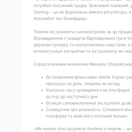
потрібен токсичний трафік. Важливий лояльний, у
Gaming – це не формальна вимога регулятора, а
(Космобет екс бенефіціар).
Технічні інструменти самоконтролю: як це працю
Впровадження стандартів Відповідальної гри в Укр
держава прозору та контрольовану індустрію, а 
інтелектуальні алгоритми та інструменти, які п
Серед ключових механізмів Михайло Зборовський
Встановлення фінансових лімітів. Користув
програшу на день, тиждень чи місяць.
Контроль часу проведеного на платформі. 
до ігор до наступного дня.
Функція самовиключення, Інструмент дозволя
Сповіщення про реальність. Спливаючі вікна
платформі та який його поточний баланс.
«Ми маємо чітко розуміти: безпека в мережі – ц