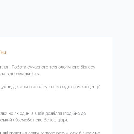
їни
 план. Робота сучасного технологічного бізнесу
а відповідальність.
уктів, детально аналізує впровадження концепції
ючно як один із видів дозвілля (подібно до
ський (Космобет екс бенефіціар).
 які грають в довгу, чудово розуміють: бізнесу не