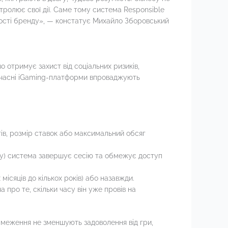
тролює свої дії. Саме тому система Responsible
ності бренду», — констатує Михайло Зборовський
о отримує захист від соціальних ризиків,
Сучасні iGaming-платформи впроваджують
тів, розмір ставок або максимальний обсяг
обу) система завершує сесію та обмежує доступ
місяців до кількох років) або назавжди.
 про те, скільки часу він уже провів на
бмеження не зменшують задоволення від гри,