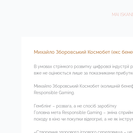
Ir
al
MAI ISKA
contenido
Михайло Зборовський Космобет (екс бенеф
В умовах стрімкого розвитку цифрової індустрії 
вже не оцінюється лише за показниками прибутков
Михайло Зборовський Космобет (колишній бенефіці
Responsible Gaming.
Гемблінг – розвага, а не спосіб заробітку
Головна мета Responsible Gaming – зміна сприйнят
походу в кіно чи покупки відеогри), а не як інс
«Створення здорового ігрового середовища – це єд