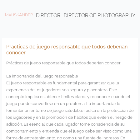
Ir
al
MAI ISKANDER
DIRECTOR | DIRECTOR OF PHOTOGRAPHY
contenido
Prácticas de juego responsable que todos deberían
conocer
Prácticas de juego responsable que todos deberían conocer
La importancia del juego responsable
El juego responsable es fundamental para garantizar que la
experiencia de los jugadores sea segura y placentera. Este
concepto implica establecer límites claros y reconocer cuándo el
juego puede convertirse en un problema. La importancia de
fomentar un entorno de juego saludable radica en la protección de
los jugadores y en la promoción de hábitos que eviten el riesgo de
adicción. Es esencial que cada jugador tome consciencia de su
comportamiento y entienda que el juego debe ser visto como una
forma de entretenimiento, no como una fuente de ingresos. En