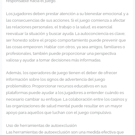
responsable hacia el juego.
Los jugadores deben prestar atención a su bienestar emocional y a
las consecuencias de sus acciones. Si el juego comienza a afectar
las relaciones personales, el trabajo o la salud, es esencial
reevaluar la situación y buscar ayuda. La autoconciencia es clave;
ser honesto sobre el propio comportamiento puede prevenir que
las cosas empeoren. Hablar con otros, ya sea amigos, familiares o
profesionales, también puede proporcionar una perspectiva
valiosa y ayudar a tomar decisiones más informadas.
Además, los operadores de juego tienen el deber de ofrecer
información sobre los signos de advertencia del juego
problemático. Proporcionar recursos educativos en sus
plataformas puede ayudar a los jugadores a entender cuándo es
necesario cambiar su enfoque. La colaboración entre los casinos y
las organizaciones de salud mental puede resultar en un mayor
apoyo para aquellos que luchan con el juego compulsivo.
Uso de herramientas de autoexclusión
Las herramientas de autoexclusión son una medida efectiva que