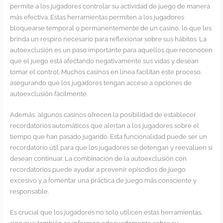
permite a los jugadores controlar su actividad de juego de manera
más efectiva. Estas herramientas permiten a los jugadores
bloquearse temporal o permanentemente de un casino, lo que les
brinda un respiro necesario para reflexionar sobre sus hábitos. La
autoexclusión es un paso importante para aquellos que reconocen
que el juego está afectando negativamente sus vidas y desean
tomar el control. Muchos casinos en línea facilitan este proceso,
asegurando que los jugadores tengan acceso a opciones de
autoexclusión fácilmente.
Además, algunos casinos ofrecen la posibilidad de establecer
recordatorios automáticos que alertan a los jugadores sobre el
tiempo que han pasado jugando. Esta funcionalidad puede ser un
recordatorio útil para que los jugadores se detengan y reevaluen si
desean continuar. La combinación de la autoexclusión con
recordatorios puede ayudar a prevenir episodios de juego
excesivo y a fomentar una práctica de juego más consciente y
responsable.
Es crucial que los jugadores no solo utilicen estas herramientas,