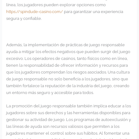
línea, los jugadores pueden explorar opciones como
https://spindude-casino.com/
para garantizar una experiencia
segura y confiable.
Además, la implementación de prácticas de juego responsable
ayuda a mitigar los efectos negativos que pueden surgir del juego
excesivo. Los operadores de casinos, tanto físicos como en línea,
tienen la responsabilidad de ofrecer información y recursos para
que los jugadores comprendan los riesgos asociados. Una cultura
de juego responsable no solo beneficia a los jugadores, sino que
también fortalece la reputación de la industria del juego, creando
un entorno más seguro y accesible para todos.
La promoción del juego responsable también implica educar a los
jugadores sobre sus derechos y las herramientas disponibles para
gestionar su actividad de juego. Los programas de autoexclusión y
las líneas de ayuda son recursos valiosos que permiten a los
jugadores mantener el control sobre sus hábitos. Al fomentar una