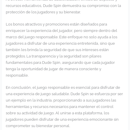
recursos educativos, Dude Spin demuestra su compromiso con la
protección de los jugadores y su bienestar.
Los bonos atractivos y promociones están diseñados para
enriquecer la experiencia del jugador, pero siempre dentro del
marco del juego responsable. Este enfoque no solo ayuda a los
jugadores a disfrutar de una experiencia entretenida, sino que
también les brinda la seguridad de que sus intereses están
protegidos. La transparencia y la seguridad son pilares
fundamentales para Dude Spin, asegurando que cada jugador
tenga la oportunidad de jugar de manera consciente y
responsable.
En conclusión, el juego responsable es esencial para disfrutar de
una experiencia de juego saludable. Dude Spin se esfuerza por ser
un ejemplo en la industria, proporcionando a sus jugadores las
herramientas y recursos necesarios para mantener el control
sobre su actividad de juego. Al unirse a esta plataforma, los
jugadores pueden disfrutar de una experiencia emocionante sin
comprometer su bienestar personal.