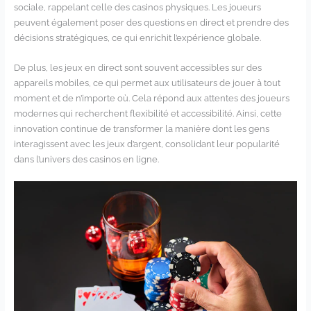
sociale, rappelant celle des casinos physiques. Les joueurs
peuvent également poser des questions en direct et prendre des
décisions stratégiques, ce qui enrichit l’expérience globale.
De plus, les jeux en direct sont souvent accessibles sur des
appareils mobiles, ce qui permet aux utilisateurs de jouer à tout
moment et de n’importe où. Cela répond aux attentes des joueurs
modernes qui recherchent flexibilité et accessibilité. Ainsi, cette
innovation continue de transformer la manière dont les gens
interagissent avec les jeux d’argent, consolidant leur popularité
dans l’univers des casinos en ligne.