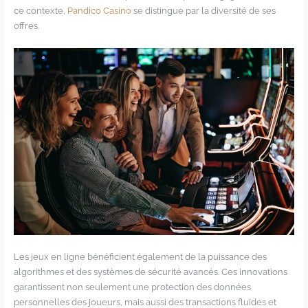
ce contexte,
Pandico Casino
se distingue par la diversité de ses
offres.
Les jeux en ligne bénéficient également de la puissance des
algorithmes et des systèmes de sécurité avancés. Ces innovations
garantissent non seulement une protection des données
personnelles des joueurs, mais aussi des transactions fluides et