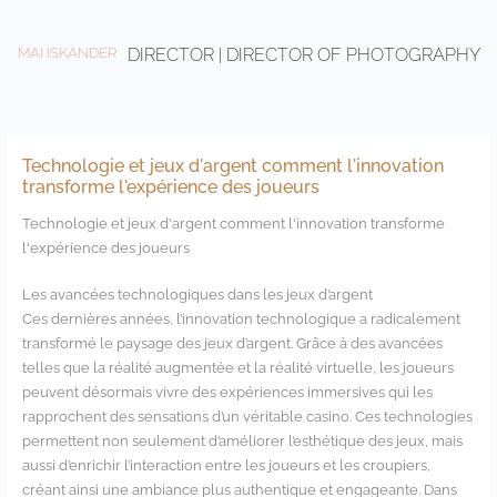
Ir
al
MAI ISKANDER
DIRECTOR | DIRECTOR OF PHOTOGRAPHY
contenido
Technologie et jeux d'argent comment l'innovation
transforme l'expérience des joueurs
Technologie et jeux d'argent comment l'innovation transforme
l'expérience des joueurs
Les avancées technologiques dans les jeux d’argent
Ces dernières années, l’innovation technologique a radicalement
transformé le paysage des jeux d’argent. Grâce à des avancées
telles que la réalité augmentée et la réalité virtuelle, les joueurs
peuvent désormais vivre des expériences immersives qui les
rapprochent des sensations d’un véritable casino. Ces technologies
permettent non seulement d’améliorer l’esthétique des jeux, mais
aussi d’enrichir l’interaction entre les joueurs et les croupiers,
créant ainsi une ambiance plus authentique et engageante. Dans