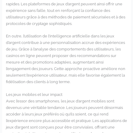
rapides. Les plateformes de jeux d’argent peuvent ainsi offrir une
expérience sans faille, tout en renforçant la confiance des
utilisateurs grâce à des méthodes de paiement sécurisées et à des
protocoles de cryptage sophistiqués.
En outre, l’utilisation de l’intelligence artificielle dans les jeux
d’argent contribue à une personnalisation accrue des expériences
de jeu. Grâce à l’analyse des comportements des utilisateurs, les
casinos en ligne peuvent proposer des recommandations sur
mesure et des promotions adaptées, augmentant ainsi
l’engagement des joueurs. Cette approche proactive améliore non
seulement l’expérience utilisateur, mais elle favorise également la
fidélisation des clients à long terme.
Les jeux mobiles et leur impact
Avec l’essor des smartphones, les jeux d’argent mobiles sont
devenus une véritable tendance. Les joueurs peuvent désormais
accéder à leurs jeux préférés où qu’ils soient, ce qui rend
l’expérience encore plus accessible et pratique. Les applications de
jeux d’argent sont conçues pour être conviviales, offrant une