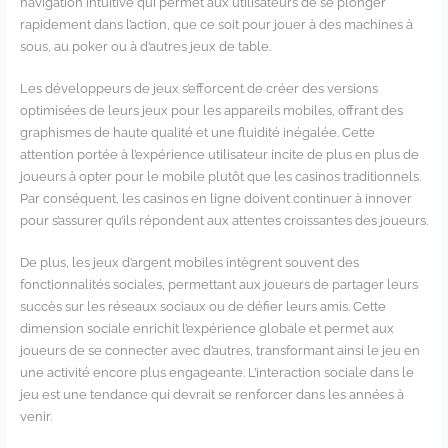
navigation intuitive qui permet aux utilisateurs de se plonger
rapidement dans l’action, que ce soit pour jouer à des machines à
sous, au poker ou à d’autres jeux de table.
Les développeurs de jeux s’efforcent de créer des versions
optimisées de leurs jeux pour les appareils mobiles, offrant des
graphismes de haute qualité et une fluidité inégalée. Cette
attention portée à l’expérience utilisateur incite de plus en plus de
joueurs à opter pour le mobile plutôt que les casinos traditionnels.
Par conséquent, les casinos en ligne doivent continuer à innover
pour s’assurer qu’ils répondent aux attentes croissantes des joueurs.
De plus, les jeux d’argent mobiles intègrent souvent des
fonctionnalités sociales, permettant aux joueurs de partager leurs
succès sur les réseaux sociaux ou de défier leurs amis. Cette
dimension sociale enrichit l’expérience globale et permet aux
joueurs de se connecter avec d’autres, transformant ainsi le jeu en
une activité encore plus engageante. L’interaction sociale dans le
jeu est une tendance qui devrait se renforcer dans les années à
venir.