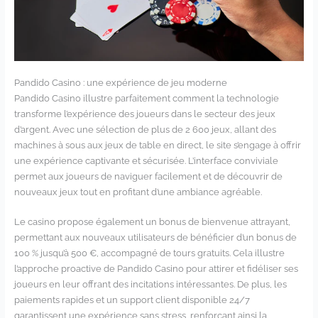
Pandido Casino : une expérience de jeu moderne
Pandido Casino illustre parfaitement comment la technologie
transforme l’expérience des joueurs dans le secteur des jeux
d’argent. Avec une sélection de plus de 2 600 jeux, allant des
machines à sous aux jeux de table en direct, le site s’engage à offrir
une expérience captivante et sécurisée. L’interface conviviale
permet aux joueurs de naviguer facilement et de découvrir de
nouveaux jeux tout en profitant d’une ambiance agréable.
Le casino propose également un bonus de bienvenue attrayant,
permettant aux nouveaux utilisateurs de bénéficier d’un bonus de
100 % jusqu’à 500 €, accompagné de tours gratuits. Cela illustre
l’approche proactive de Pandido Casino pour attirer et fidéliser ses
joueurs en leur offrant des incitations intéressantes. De plus, les
paiements rapides et un support client disponible 24/7
garantissent une expérience sans stress, renforçant ainsi la