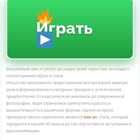
Играть
Визуальный шик от ретро до наших дней через пин ап создаст
неповторимый образ и стиль
Искусство визуального представления всегда играло важную
роль в формировании культурных трендов и эстетических
предпочтений. От классической живописи до современной
фотографии, люди стремились запечатлеть красоту и
выразительность в различных формах. Одним из ярких
примеров такого стремления является
пин ап
, стиль, который
зародился в начале XX века и до сих пор остается актуальным и
вдохновляющим.