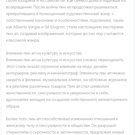
своих казармах и на самолетах, как символ дома и надежды на
возвращение. После войны пин ап продолжил развиваться,
превратившись в полноценный художественный жанр, с
собственными канонами и особенностями. Художники, такие
как Alberto Vargas и Gil Elvgren, стали настоящими мастерами
пин ап, создавая изображения, которые до сих пор считаются
классикой жанра.
Влияние пин ап на культуру и искусство
Влияние пин ап на культуру и искусство сложно переоценить.
Этот стиль оказал огромное влияние на моду, дизайн
интерьеров, рекламу и кинематограф. Элементы пин ап можно
увидеть в фильмах, музыкальных клипах, на обложках журналов
и в рекламе различных товаров. Пин ап стал символом
женственности, сексуальности и уверенности в себе,
вдохновляя женщин на создание собственного неповторимого
образа.
Более того, пин ап способствовал изменению отношения к
женскому телу и сексуальности в обществе. Он разрушил
стереотипы о скромности и застенчивости, предложив новый