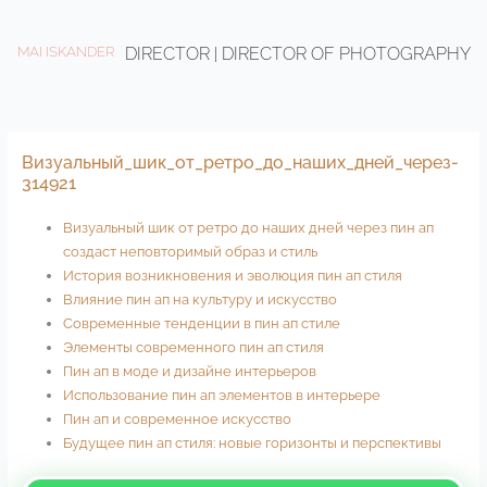
Ir
al
MAI ISKANDER
DIRECTOR | DIRECTOR OF PHOTOGRAPHY
contenido
Визуальный_шик_от_ретро_до_наших_дней_через-
314921
Визуальный шик от ретро до наших дней через пин ап
создаст неповторимый образ и стиль
История возникновения и эволюция пин ап стиля
Влияние пин ап на культуру и искусство
Современные тенденции в пин ап стиле
Элементы современного пин ап стиля
Пин ап в моде и дизайне интерьеров
Использование пин ап элементов в интерьере
Пин ап и современное искусство
Будущее пин ап стиля: новые горизонты и перспективы