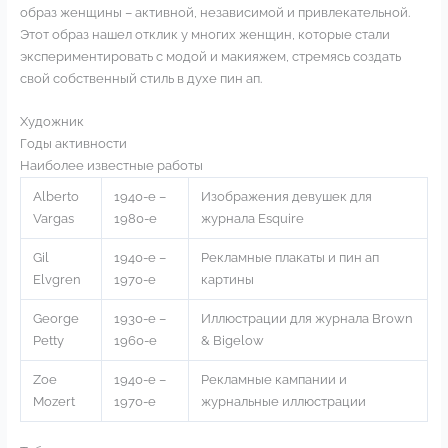
образ женщины – активной, независимой и привлекательной.
Этот образ нашел отклик у многих женщин, которые стали
экспериментировать с модой и макияжем, стремясь создать
свой собственный стиль в духе пин ап.
Художник
Годы активности
Наиболее известные работы
Alberto
1940-е –
Изображения девушек для
Vargas
1980-е
журнала Esquire
Gil
1940-е –
Рекламные плакаты и пин ап
Elvgren
1970-е
картины
George
1930-е –
Иллюстрации для журнала Brown
Petty
1960-е
& Bigelow
Zoe
1940-е –
Рекламные кампании и
Mozert
1970-е
журнальные иллюстрации