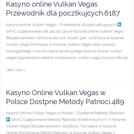
Kasyno online Vulkan Vegas
Kasyno
online
Przewodnik dla pocztkujcych.6187
Vulkan
Vegas
Kasyno online Vulkan Vegas – Przewodnik dla początkujących
Przewodnik
GRAĆ Содержимое Jak zacząć grę w kasynie online Vulkan Vegas
dla
Bezpieczeństwo i ochrona danych Wybór gier i promocji w kasynie
pocztkujcych.6187
Vulkan Vegas Promocje w kasynie Vulkan Vegas Jeśli szukasz
wiarygodnego i vulcan casino atrakcyjnego kasyna online, vulkan
vegas logowanie to idealne rozwiązanie. vulkan vegas kasyno oferuje
Leer más »
Kasyno Online Vulkan Vegas w
Kasyno
Online
Polsce Dostpne Metody Patnoci.489
Vulkan
Vegas
Kasyno Online Vulkan Vegas w Polsce – Dostępne Metody Płatności
w
GRAĆ Содержимое Metody Płatności Elektronicznych w Kasynie
Polsce
Vulkan Vegas Bezpieczeństwo i Szybkość Transakcji w Kasynie
Dostpne
Online Porównanie Metod Płatności w Kasynie Vulkan Vegas z